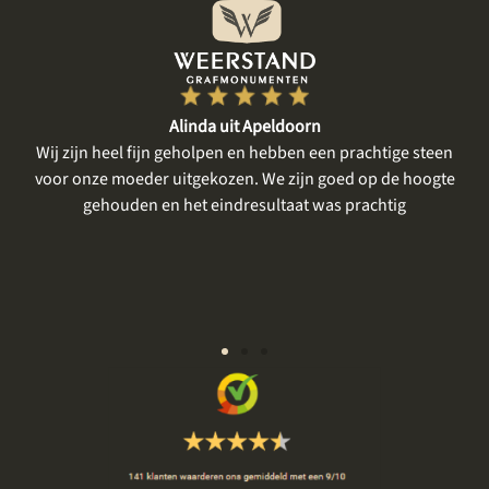
uit Apeldoorn
Lian uit Ba
en en hebben een prachtige steen
Wij zijn zeker tevreden. Het eers
zen. We zijn goed op de hoogte
was tijd voor mijn moeder, haar
ndresultaat was prachtig
en bespreken van onze wen
meegedacht en we kregen 
gelegenheid om nog even een k
komen bekijken. Alles zeer 