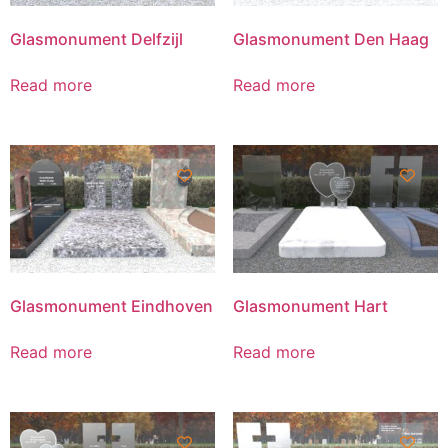
Glasmonument Delfzijl
Glasmonument Den Haag
Read more
Read more
Glasmonument Eindhoven
Glasmonument Hart
Read more
Read more