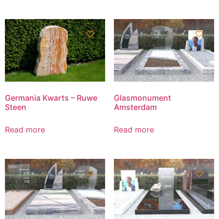
Germania Kwarts – Ruwe
Glasmonument
Steen
Amsterdam
Read more
Read more