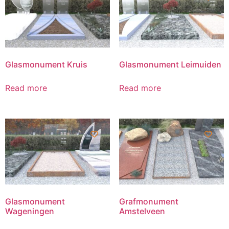
Glasmonument Kruis
Glasmonument Leimuiden
Read more
Read more
Glasmonument
Grafmonument
Wageningen
Amstelveen