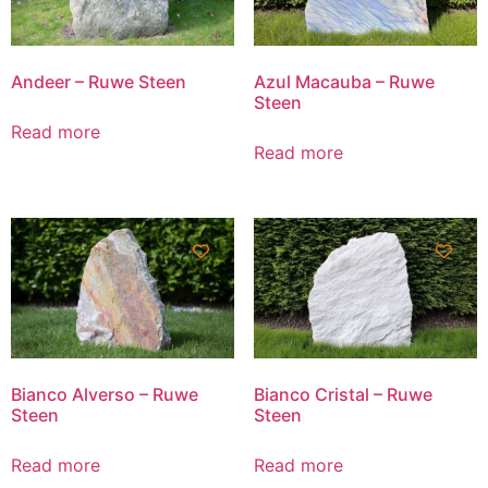
Andeer – Ruwe Steen
Azul Macauba – Ruwe
Steen
Read more
Read more
Bianco Alverso – Ruwe
Bianco Cristal – Ruwe
Steen
Steen
Read more
Read more