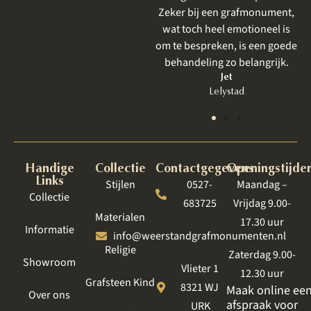
Zeker bij een grafmonument,
kleur of steen
wat toch heel emotioneel is
bekijken. Alles
om te bespreken, is een goede
rust
behandeling zo belangrijk.
Li
Ba
Jet
Lelystad
Handige
Collectie
Contactgegevens
Openingstijde
Links
Stijlen
0527-
Maandag –
Collectie
683725
Vrijdag 9.00-
Materialen
17.30 uur
Informatie
info@weerstandgrafmonumenten.nl
Religie
Zaterdag 9.00-
Showroom
Vlieter 1
12.30 uur
Grafsteen Kind
8321 WJ
Maak online ee
Over ons
afspraak voor
URK