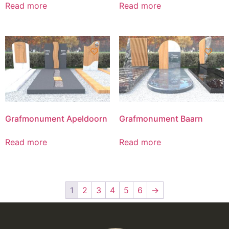
Read more
Read more
Grafmonument Apeldoorn
Grafmonument Baarn
Read more
Read more
1
2
3
4
5
6
→