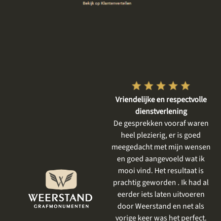
r tevreden
Vriendelijke en respectvolle
Goed, betrok
l fijn geholpen en
dienstverlening
geho
 prachtige steen
De gesprekken vooraf waren
Wij zijn zeker
onze moeder
heel plezierig, er is goed
eerste gesprek
 We zijn goed op
meegedacht met mijn wensen
was tijd voor
gehouden en het
en goed aangevoeld wat ik
haar verhaal, 
at was prachtig.
mooi vind. Het resultaat is
en besprek
prachtig geworden . Ik had al
wensen. Er
Alinda
eldoorn
eerder iets laten uitvoeren
meegedacht 
door Weerstand en net als
meerdere
vorige keer was het perfect.
gelegenheid o