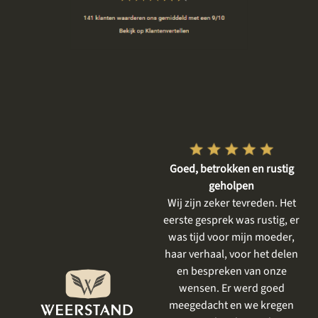
Vriendelijke en respectvolle
Goed, betrokken en rustig
dienstverlening
geholpen
De gesprekken vooraf waren
Wij zijn zeker tevreden. Het
heel plezierig, er is goed
eerste gesprek was rustig, er
meegedacht met mijn wensen
was tijd voor mijn moeder,
en goed aangevoeld wat ik
haar verhaal, voor het delen
mooi vind. Het resultaat is
en bespreken van onze
prachtig geworden . Ik had al
wensen. Er werd goed
eerder iets laten uitvoeren
meegedacht en we kregen