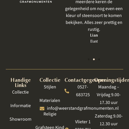
door Weerstand en net als
meerdere keren de
vorige keer was het perfect.
gelegenheid om nog even een
Zeker bij een grafmonument,
kleur of steensoort te komen
wat toch heel emotioneel is
bekijken. Alles zeer prettig en
om te bespreken, is een goede
rustig.
behandeling zo belangrijk.
Lian
Bant
Jet
Lelystad
Handige
Collectie
Contactgegevens
Openingstijde
Links
Stijlen
0527-
Maandag –
Collectie
683725
Vrijdag 9.00-
Materialen
17.30 uur
Informatie
info@weerstandgrafmonumenten.nl
Religie
Zaterdag 9.00-
Showroom
Vlieter 1
12.30 uur
Grafsteen Kind