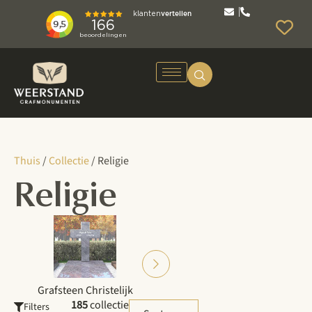
Thuis
/
Collectie
/ Religie
Religie
Grafsteen Christelijk
Grafsteen Islamitisch
185
collectie
Filters