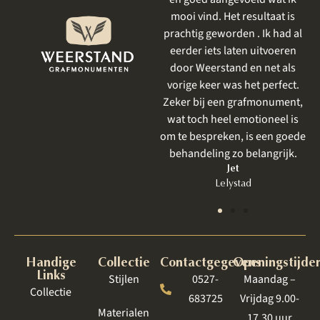
indresultaat was prachtig.
mooi vind. Het resultaat is
en
prachtig geworden . Ik had al
we
Alinda
Apeldoorn
eerder iets laten uitvoeren
mee
door Weerstand en net als
vorige keer was het perfect.
geleg
Zeker bij een grafmonument,
kleur
wat toch heel emotioneel is
bekijk
om te bespreken, is een goede
behandeling zo belangrijk.
Jet
Lelystad
Handige
Collectie
Contactgegevens
Openingstijde
Links
Stijlen
0527-
Maandag –
Collectie
683725
Vrijdag 9.00-
Materialen
17.30 uur