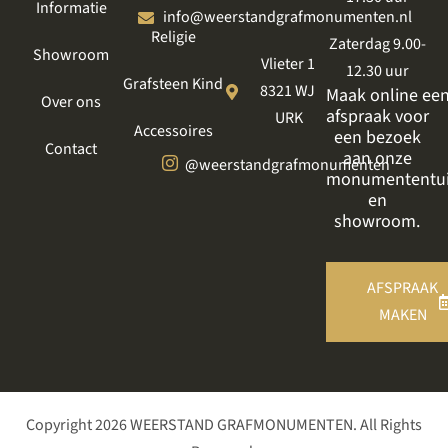
Informatie
info@weerstandgrafmonumenten.nl
Religie
Zaterdag 9.00-
Showroom
Vlieter 1
12.30 uur
Grafsteen Kind
8321 WJ
Maak online ee
Over ons
afspraak voor
URK
Accessoires
een bezoek
Contact
aan onze
@weerstandgrafmonumenten
monumententu
en
showroom.
AFSPRAAK
MAKEN
Copyright 2026 WEERSTAND GRAFMONUMENTEN. All Rights