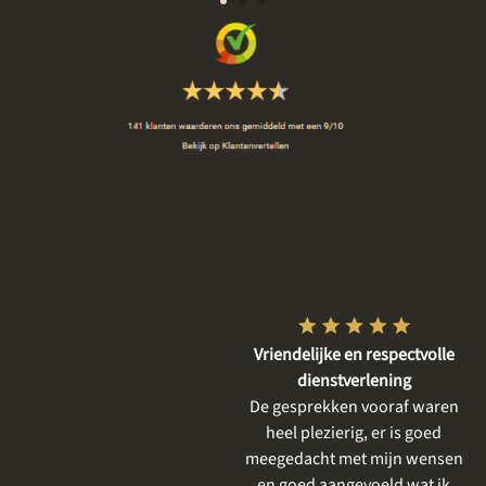
Super tevreden
Vriendelijke en respectvolle
Goed
j zijn heel fijn geholpen en
dienstverlening
ebben een prachtige steen
De gesprekken vooraf waren
Wij 
voor onze moeder
heel plezierig, er is goed
eerst
tgekozen. We zijn goed op
meegedacht met mijn wensen
was 
e hoogte gehouden en het
en goed aangevoeld wat ik
haar 