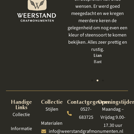
prachtig geworden . Ik had al
wensen. Er werd goed
eerder iets laten uitvoeren
meegedacht en we kregen
door Weerstand en net als
meerdere keren de
vorige keer was het perfect.
gelegenheid om nog even een
Zeker bij een grafmonument,
kleur of steensoort te komen
wat toch heel emotioneel is
bekijken. Alles zeer prettig en
om te bespreken, is een goede
rustig.
behandeling zo belangrijk.
Lian
Bant
Jet
Lelystad
Handige
Collectie
Contactgegevens
Openingstijde
Links
Stijlen
0527-
Maandag –
Collectie
683725
Vrijdag 9.00-
Materialen
17.30 uur
Informatie
info@weerstandgrafmonumenten.nl