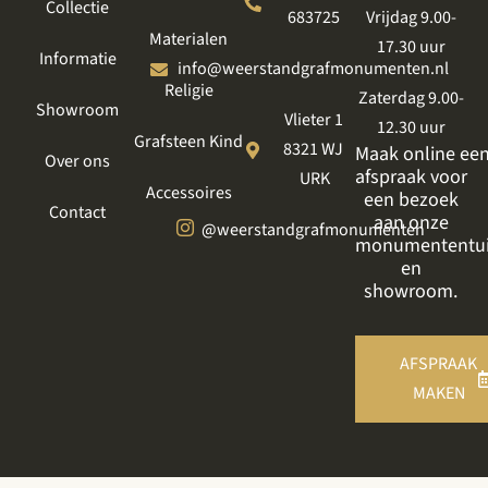
Collectie
683725
Vrijdag 9.00-
Materialen
17.30 uur
Informatie
info@weerstandgrafmonumenten.nl
Religie
Zaterdag 9.00-
Showroom
Vlieter 1
12.30 uur
Grafsteen Kind
8321 WJ
Maak online ee
Over ons
afspraak voor
URK
Accessoires
een bezoek
Contact
aan onze
@weerstandgrafmonumenten
monumententu
en
showroom.
AFSPRAAK
MAKEN