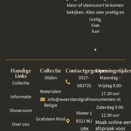
Zeker bij een grafmonument,
kleur of steensoort te komen
wat toch heel emotioneel is
bekijken. Alles zeer prettig en
om te bespreken, is een goede
rustig.
behandeling zo belangrijk.
Lian
Bant
Jet
Lelystad
Handige
Collectie
Contactgegevens
Openingstijde
Links
Stijlen
0527-
Maandag –
Collectie
683725
Vrijdag 9.00-
Materialen
17.30 uur
Informatie
info@weerstandgrafmonumenten.nl
Religie
Zaterdag 9.00-
Showroom
Vlieter 1
12.30 uur
Grafsteen Kind
8321 WJ
Maak online ee
Over ons
afspraak voor
URK