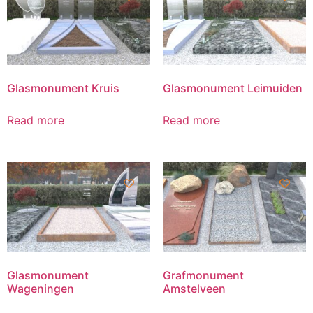
Glasmonument Kruis
Glasmonument Leimuiden
Read more
Read more
Glasmonument
Grafmonument
Wageningen
Amstelveen