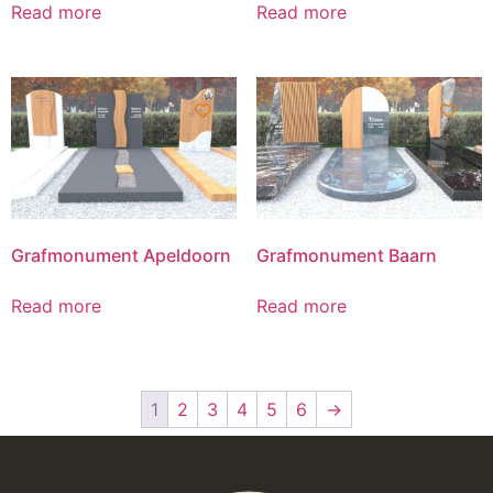
Read more
Read more
Grafmonument Apeldoorn
Grafmonument Baarn
Read more
Read more
1
2
3
4
5
6
→