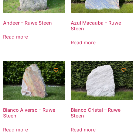
Andeer – Ruwe Steen
Azul Macauba – Ruwe
Steen
Read more
Read more
Bianco Alverso – Ruwe
Bianco Cristal – Ruwe
Steen
Steen
Read more
Read more