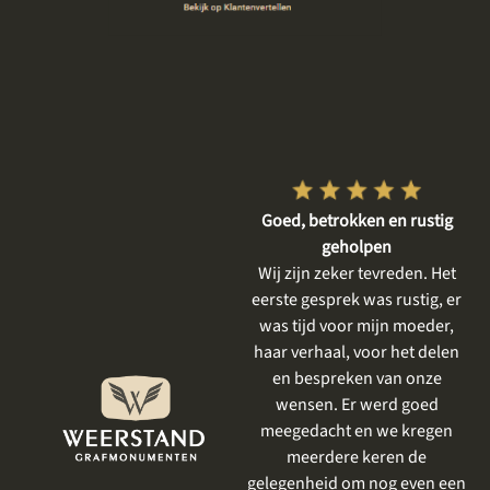
Vriendelijke en respectvolle
Goed, betrokken en rustig
dienstverlening
geholpen
De gesprekken vooraf waren
Wij zijn zeker tevreden. Het
heel plezierig, er is goed
eerste gesprek was rustig, er
meegedacht met mijn wensen
was tijd voor mijn moeder,
en goed aangevoeld wat ik
haar verhaal, voor het delen
mooi vind. Het resultaat is
en bespreken van onze
prachtig geworden . Ik had al
wensen. Er werd goed
eerder iets laten uitvoeren
meegedacht en we kregen
door Weerstand en net als
meerdere keren de
vorige keer was het perfect.
gelegenheid om nog even een