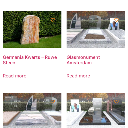
Germania Kwarts – Ruwe
Glasmonument
Steen
Amsterdam
Read more
Read more