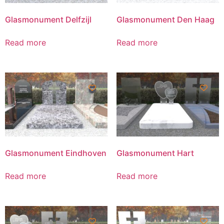
Glasmonument Delfzijl
Glasmonument Den Haag
Read more
Read more
Glasmonument Eindhoven
Glasmonument Hart
Read more
Read more