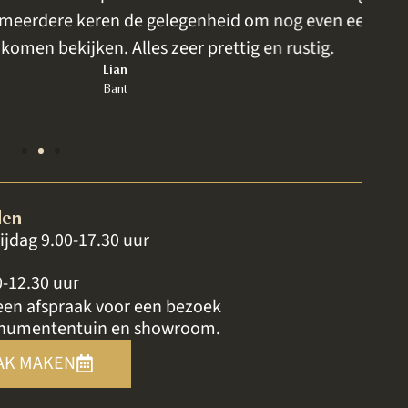
eren de gelegenheid om nog even een kleur of
ijken. Alles zeer prettig en rustig.
Lian
Bant
den
ijdag 9.00-17.30 uur
0-12.30 uur
een afspraak voor een bezoek
numententuin en showroom.
AK MAKEN