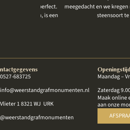
s het perfect.
meegedacht en we kregen meerdere k
preken, is een
steensoort te komen bek
ntactgegevens
Openingstij
0527-683725
Maandag – Vr
info@weerstandgrafmonumenten.nl
Zaterdag 9.0
Maak online 
Vlieter 1 8321 WJ URK
aan onze mo
AFSPRA
@weerstandgrafmonumenten