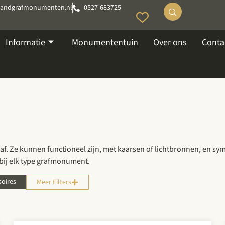
tandgrafmonumenten.nl
0527-683725
Informatie
Monumententuin
Over ons
Conta
af. Ze kunnen functioneel zijn, met kaarsen of lichtbronnen, en sy
 bij elk type grafmonument.
soires
Meer Filters