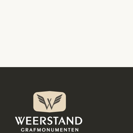
Vriendelijke en respectvolle dienstverlening
vooraf waren heel plezierig, er is goed meegedacht 
oeld wat ik mooi vind. Het resultaat is prachtig gewor