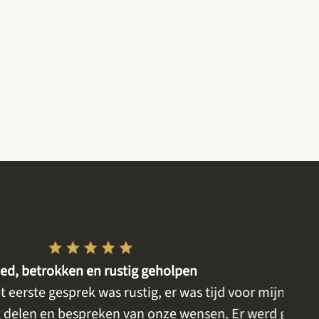
kken en rustig geholpen
gesprek was rustig, er was tijd voor mijn moeder,
n bespreken van onze wensen. Er werd goed
uitg