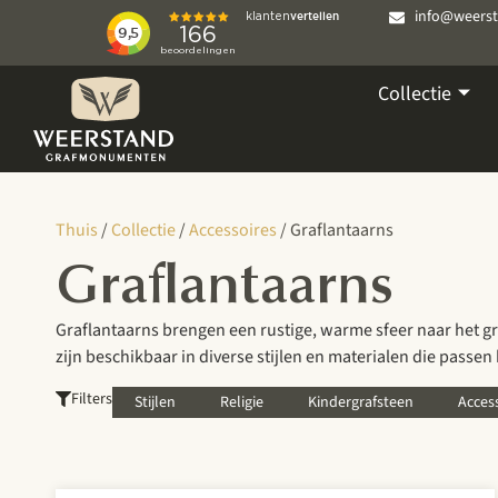
info@weers
Collectie
Thuis
/
Collectie
/
Accessoires
/ Graflantaarns
Graflantaarns
Graflantaarns brengen een rustige, warme sfeer naar het gr
zijn beschikbaar in diverse stijlen en materialen die passen
Filters
Stijlen
Religie
Kindergrafsteen
Acces