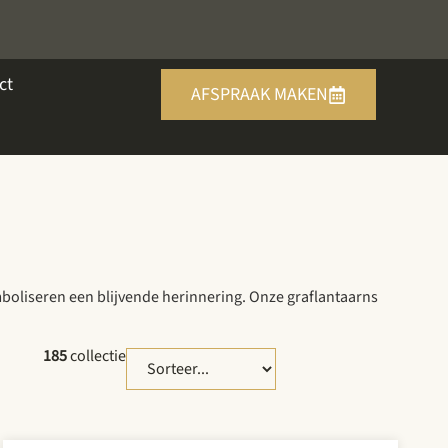
ct
AFSPRAAK MAKEN
mboliseren een blijvende herinnering. Onze graflantaarns
185
collectie