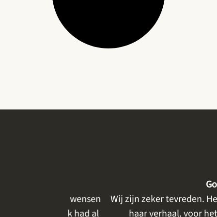
Goed, betro
met mijn wensen
Wij zijn zeker tevreden. Het eerste 
den . Ik had al
haar verhaal, voor het delen e