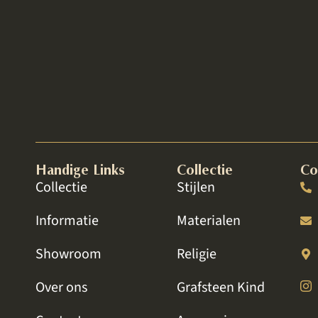
aten uitvoeren door Weerstand en net als vorige keer wa
 grafmonument, wat toch heel emotioneel is om te bes
goede behandeling zo belangrijk.
Jet
Lelystad
Handige Links
Collectie
Co
Collectie
Stijlen
Informatie
Materialen
Showroom
Religie
Over ons
Grafsteen Kind