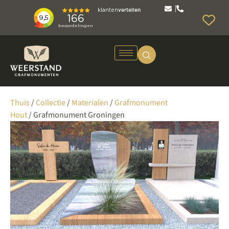
Thuis
/
Collectie
/
Materialen
/
Grafmonument
Hout
/ Grafmonument Groningen