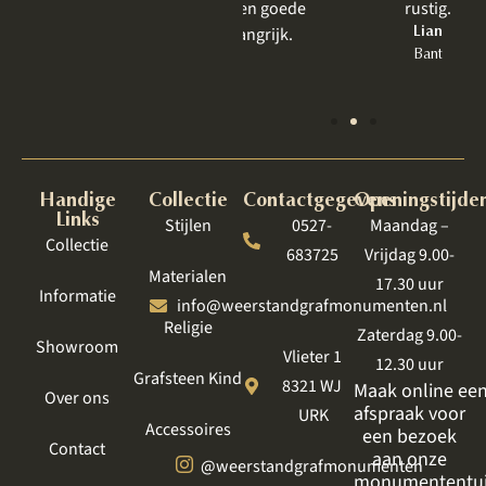
om te bespreken, is een goede
rustig.
behandeling zo belangrijk.
Lian
Bant
Jet
Lelystad
Handige
Collectie
Contactgegevens
Openingstijde
Links
Stijlen
0527-
Maandag –
Collectie
683725
Vrijdag 9.00-
Materialen
17.30 uur
Informatie
info@weerstandgrafmonumenten.nl
Religie
Zaterdag 9.00-
Showroom
Vlieter 1
12.30 uur
Grafsteen Kind
8321 WJ
Maak online ee
Over ons
afspraak voor
URK
Accessoires
een bezoek
Contact
aan onze
@weerstandgrafmonumenten
monumententu