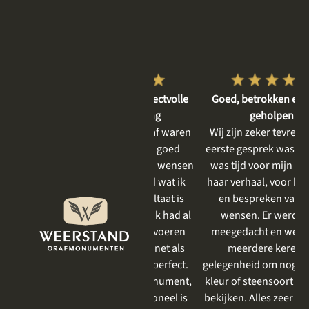
Vriendelijke en respectvolle
Goed, betrokken en rustig
dienstverlening
geholpen
De gesprekken vooraf waren
Wij zijn zeker tevreden. Het
heel plezierig, er is goed
eerste gesprek was rustig, er
meegedacht met mijn wensen
was tijd voor mijn moeder,
en goed aangevoeld wat ik
haar verhaal, voor het delen
mooi vind. Het resultaat is
en bespreken van onze
prachtig geworden . Ik had al
wensen. Er werd goed
eerder iets laten uitvoeren
meegedacht en we kregen
door Weerstand en net als
meerdere keren de
vorige keer was het perfect.
gelegenheid om nog even een
Zeker bij een grafmonument,
kleur of steensoort te komen
wat toch heel emotioneel is
bekijken. Alles zeer prettig en