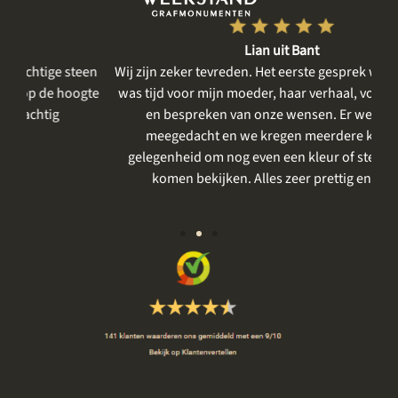
Lian uit Bant
een
Wij zijn zeker tevreden. Het eerste gesprek was rustig, er
gte
was tijd voor mijn moeder, haar verhaal, voor het delen
me
en bespreken van onze wensen. Er werd goed
m
meegedacht en we kregen meerdere keren de
gelegenheid om nog even een kleur of steensoort te
vo
komen bekijken. Alles zeer prettig en rustig.