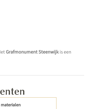
Het
Grafmonument Steenwijk
is een
menten
 materialen