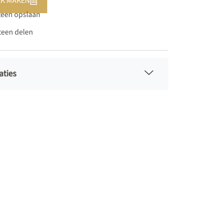
K MAKEN
teen opslaan
teen delen
aties