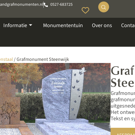
tandgrafmonumenten.nl
0527-683725
Informatie
Monumententuin
Over ons
Conta
nstaal
/ Grafmonument Steenwijk
Gra
Stee
Grafmonume
grafmonum
uitgesned
Het ontwer
Tekst en sy