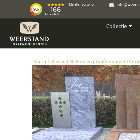
info@weers
Collectie
Thuis
/
Collectie
/
Materialen
/
Grafmonument Corte