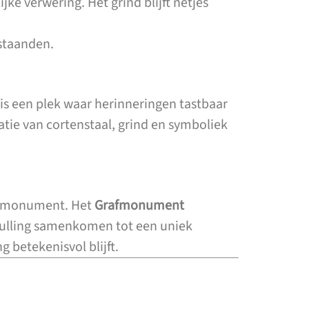
ke verwering. Het grind blijft netjes
estaanden.
is een plek waar herinneringen tastbaar
tie van cortenstaal, grind en symboliek
d monument. Het
Grafmonument
nvulling samenkomen tot een uniek
betekenisvol blijft.