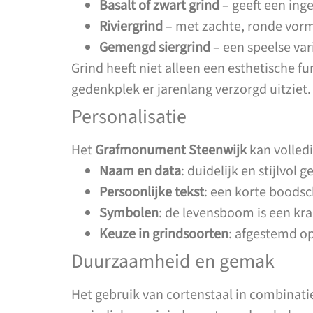
Basalt of zwart grind
– geeft een ing
Riviergrind
– met zachte, ronde vorme
Gemengd siergrind
– een speelse var
Grind heeft niet alleen een esthetische fu
gedenkplek er jarenlang verzorgd uitziet.
Personalisatie
Het
Grafmonument Steenwijk
kan volled
Naam en data
: duidelijk en stijlvol
Persoonlijke tekst
: een korte boodsc
Symbolen
: de levensboom is een k
Keuze in grindsoorten
: afgestemd op
Duurzaamheid en gemak
Het gebruik van cortenstaal in combinat