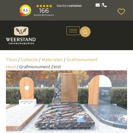
Thuis
/
Collectie
/
Materialen
/
Grafmonument
Hout
/ Grafmonument Zeist