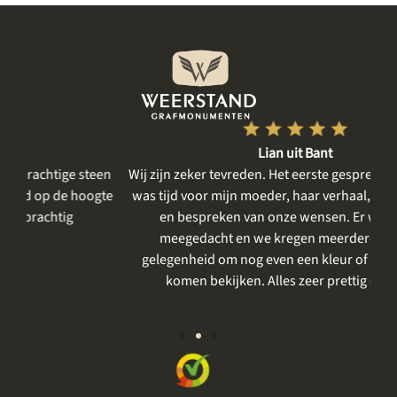
Lian uit Bant
een
Wij zijn zeker tevreden. Het eerste gesprek was rustig, er
gte
was tijd voor mijn moeder, haar verhaal, voor het delen
me
en bespreken van onze wensen. Er werd goed
m
meegedacht en we kregen meerdere keren de
gelegenheid om nog even een kleur of steensoort te
vo
komen bekijken. Alles zeer prettig en rustig.