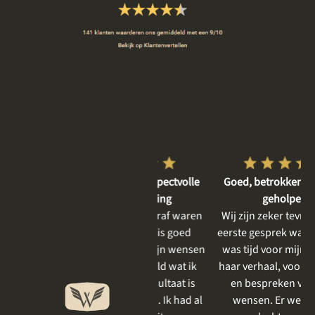
Vriendelijke en respectvolle
Goed, betrokken en rustig
dienstverlening
geholpen
De gesprekken vooraf waren
Wij zijn zeker tevreden. Het
heel plezierig, er is goed
eerste gesprek was rustig, er
meegedacht met mijn wensen
was tijd voor mijn moeder,
en goed aangevoeld wat ik
haar verhaal, voor het delen
mooi vind. Het resultaat is
en bespreken van onze
prachtig geworden . Ik had al
wensen. Er werd goed