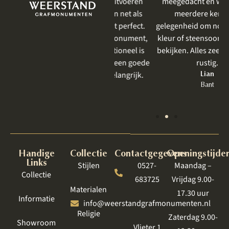
eerder iets laten uitvoeren
meegedacht en we kregen
door Weerstand en net als
meerdere keren de
vorige keer was het perfect.
gelegenheid om nog even een
Zeker bij een grafmonument,
kleur of steensoort te komen
wat toch heel emotioneel is
bekijken. Alles zeer prettig en
om te bespreken, is een goede
rustig.
behandeling zo belangrijk.
Lian
Bant
Jet
Lelystad
Handige
Collectie
Contactgegevens
Openingstijde
Links
Stijlen
0527-
Maandag –
Collectie
683725
Vrijdag 9.00-
Materialen
17.30 uur
Informatie
info@weerstandgrafmonumenten.nl
Religie
Zaterdag 9.00-
Showroom
Vlieter 1