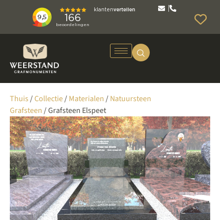
Thuis
/
Collectie
/
Materialen
/
Natuursteen
Grafsteen
/ Grafsteen Elspeet