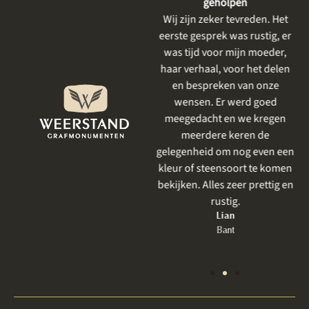
dienstverlening
geholpen
De gesprekken vooraf waren
Wij zijn zeker tevreden. Het
heel plezierig, er is goed
eerste gesprek was rustig, er
meegedacht met mijn wensen
was tijd voor mijn moeder,
en goed aangevoeld wat ik
haar verhaal, voor het delen
mooi vind. Het resultaat is
en bespreken van onze
prachtig geworden . Ik had al
wensen. Er werd goed
eerder iets laten uitvoeren
meegedacht en we kregen
door Weerstand en net als
meerdere keren de
vorige keer was het perfect.
gelegenheid om nog even een
Zeker bij een grafmonument,
kleur of steensoort te komen
wat toch heel emotioneel is
bekijken. Alles zeer prettig en
om te bespreken, is een goede
rustig.
behandeling zo belangrijk.
Lian
Bant
Jet
Lelystad