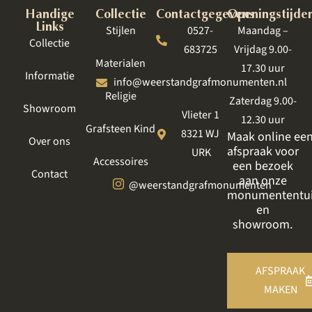
Handige
Collectie
Contactgegevens
Openingstijde
Links
Stijlen
0527-
Maandag –
Collectie
683725
Vrijdag 9.00-
Materialen
17.30 uur
Informatie
info@weerstandgrafmonumenten.nl
Religie
Zaterdag 9.00-
Showroom
Vlieter 1
12.30 uur
Grafsteen Kind
8321 WJ
Maak online ee
Over ons
afspraak voor
URK
Accessoires
een bezoek
Contact
aan onze
@weerstandgrafmonumenten
monumententu
en
showroom.
AFSPRAAK
MAKEN