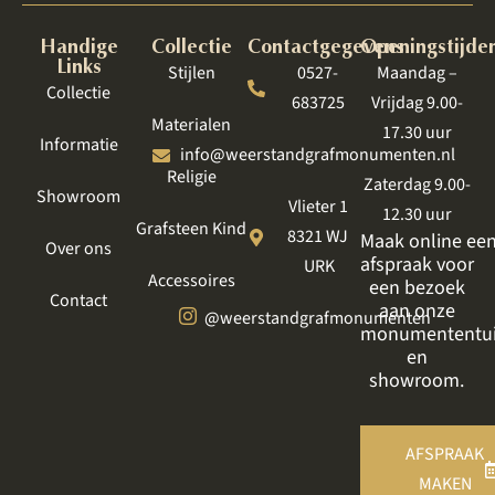
Handige
Collectie
Contactgegevens
Openingstijde
Links
Stijlen
0527-
Maandag –
Collectie
683725
Vrijdag 9.00-
Materialen
17.30 uur
Informatie
info@weerstandgrafmonumenten.nl
Religie
Zaterdag 9.00-
Showroom
Vlieter 1
12.30 uur
Grafsteen Kind
8321 WJ
Maak online ee
Over ons
afspraak voor
URK
Accessoires
een bezoek
Contact
aan onze
@weerstandgrafmonumenten
monumententu
en
showroom.
AFSPRAAK
MAKEN