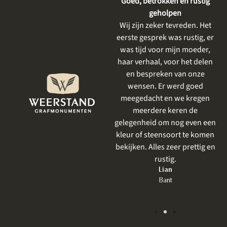
Vriendelijke en respectvolle
Goed, betrokken en rustig
dienstverlening
geholpen
De gesprekken vooraf waren
Wij zijn zeker tevreden. Het
heel plezierig, er is goed
eerste gesprek was rustig, er
meegedacht met mijn wensen
was tijd voor mijn moeder,
en goed aangevoeld wat ik
haar verhaal, voor het delen
mooi vind. Het resultaat is
en bespreken van onze
prachtig geworden . Ik had al
wensen. Er werd goed
eerder iets laten uitvoeren
meegedacht en we kregen
door Weerstand en net als
meerdere keren de
vorige keer was het perfect.
gelegenheid om nog even een
Zeker bij een grafmonument,
kleur of steensoort te komen
wat toch heel emotioneel is
bekijken. Alles zeer prettig en
om te bespreken, is een goede
rustig.
behandeling zo belangrijk.
Lian
Bant
Jet
Lelystad