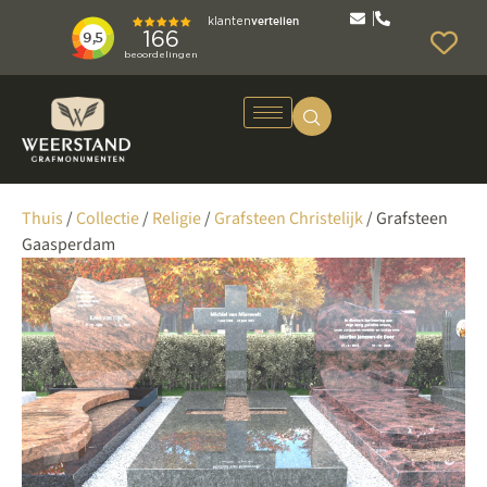
Thuis
/
Collectie
/
Religie
/
Grafsteen Christelijk
/ Grafsteen
Gaasperdam