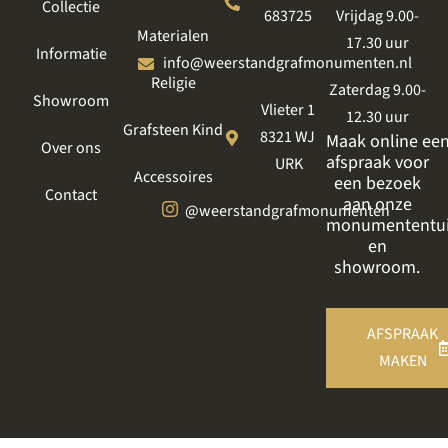
Collectie
683725
Vrijdag 9.00-
Materialen
17.30 uur
Informatie
info@weerstandgrafmonumenten.nl
Religie
Zaterdag 9.00-
Showroom
Vlieter 1
12.30 uur
Grafsteen Kind
8321 WJ
Maak online ee
Over ons
afspraak voor
URK
Accessoires
een bezoek
Contact
aan onze
@weerstandgrafmonumenten
monumententu
en
showroom.
AFSPRAAK
MAKEN