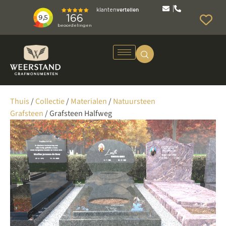
Thuis
/
Collectie
/
Materialen
/
Natuursteen
Grafsteen
/ Grafsteen Halfweg