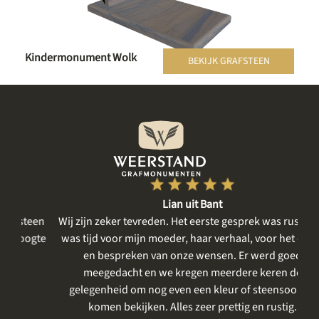
Kindermonument Wolk
BEKIJK GRAFSTEEN
Lian uit Bant
een
Wij zijn zeker tevreden. Het eerste gesprek was rustig, er
gte
was tijd voor mijn moeder, haar verhaal, voor het delen
me
en bespreken van onze wensen. Er werd goed
m
meegedacht en we kregen meerdere keren de
gelegenheid om nog even een kleur of steensoort te
vo
komen bekijken. Alles zeer prettig en rustig.