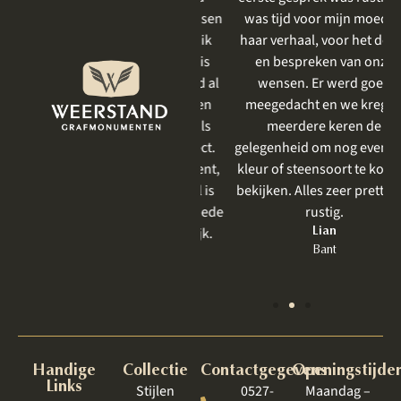
meegedacht met mijn wensen
was tijd voor mijn moeder,
en goed aangevoeld wat ik
haar verhaal, voor het delen
mooi vind. Het resultaat is
en bespreken van onze
prachtig geworden . Ik had al
wensen. Er werd goed
eerder iets laten uitvoeren
meegedacht en we kregen
door Weerstand en net als
meerdere keren de
vorige keer was het perfect.
gelegenheid om nog even een
Zeker bij een grafmonument,
kleur of steensoort te komen
wat toch heel emotioneel is
bekijken. Alles zeer prettig en
om te bespreken, is een goede
rustig.
behandeling zo belangrijk.
Lian
Bant
Jet
Lelystad
Handige
Collectie
Contactgegevens
Openingstijde
Links
Stijlen
0527-
Maandag –