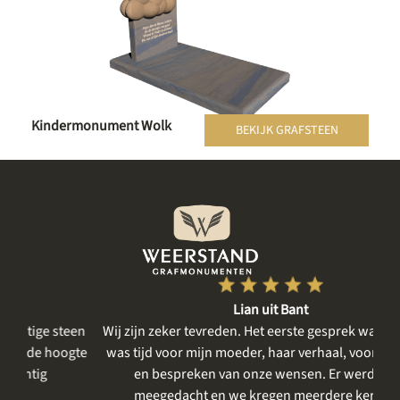
Kindermonument Wolk
BEKIJK GRAFSTEEN
Lian uit Bant
een
Wij zijn zeker tevreden. Het eerste gesprek was rustig, er
gte
was tijd voor mijn moeder, haar verhaal, voor het delen
me
en bespreken van onze wensen. Er werd goed
m
meegedacht en we kregen meerdere keren de