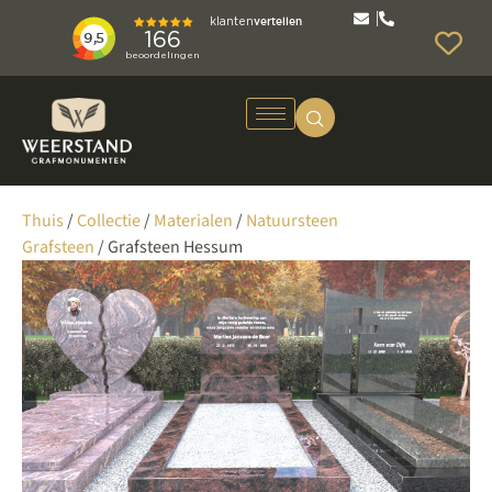
Thuis
/
Collectie
/
Materialen
/
Natuursteen
Grafsteen
/ Grafsteen Hessum