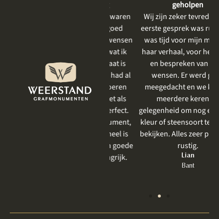
dienstverlening
geholpen
De gesprekken vooraf waren
Wij zijn zeker tevreden. Het
heel plezierig, er is goed
eerste gesprek was rustig, er
meegedacht met mijn wensen
was tijd voor mijn moeder,
en goed aangevoeld wat ik
haar verhaal, voor het delen
mooi vind. Het resultaat is
en bespreken van onze
prachtig geworden . Ik had al
wensen. Er werd goed
eerder iets laten uitvoeren
meegedacht en we kregen
door Weerstand en net als
meerdere keren de
vorige keer was het perfect.
gelegenheid om nog even een
Zeker bij een grafmonument,
kleur of steensoort te komen
wat toch heel emotioneel is
bekijken. Alles zeer prettig en
om te bespreken, is een goede
rustig.
behandeling zo belangrijk.
Lian
Bant
Jet
Lelystad