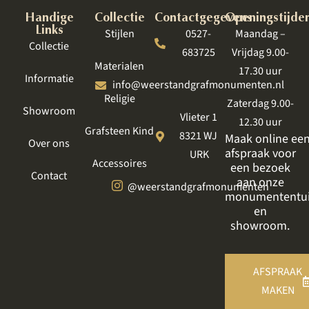
Handige
Collectie
Contactgegevens
Openingstijde
Links
Stijlen
0527-
Maandag –
Collectie
683725
Vrijdag 9.00-
Materialen
17.30 uur
Informatie
info@weerstandgrafmonumenten.nl
Religie
Zaterdag 9.00-
Showroom
Vlieter 1
12.30 uur
Grafsteen Kind
8321 WJ
Maak online ee
Over ons
afspraak voor
URK
Accessoires
een bezoek
Contact
aan onze
@weerstandgrafmonumenten
monumententu
en
showroom.
AFSPRAAK
MAKEN