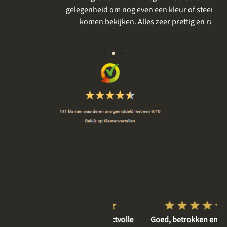
gelegenheid om nog even een kleur of steensoort te
vo
komen bekijken. Alles zeer prettig en rustig.
Vriendelijke en respectvolle
Goed, betrokken en rustig