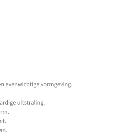
en evenwichtige vormgeving.
dige uitstraling.
orm.
it.
an.