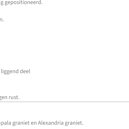
ig gepositioneerd.
n.
liggend deel
gen rust.
pala graniet en Alexandria graniet.