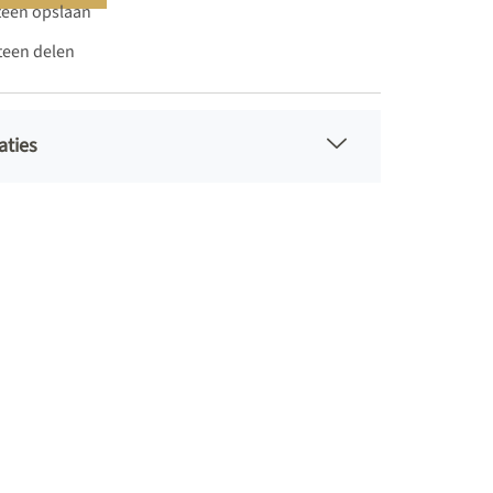
teen opslaan
teen delen
aties