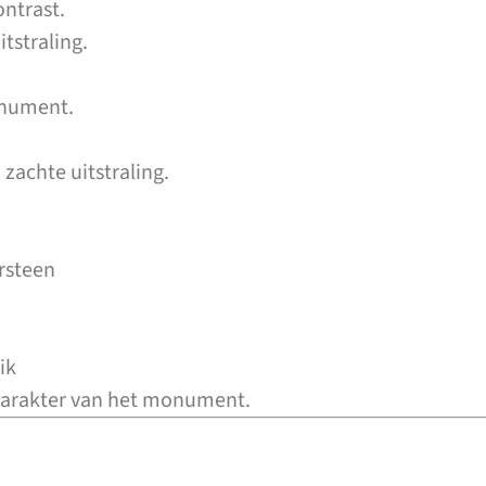
ontrast.
tstraling.
onument.
 zachte uitstraling.
rsteen
ik
 karakter van het monument.