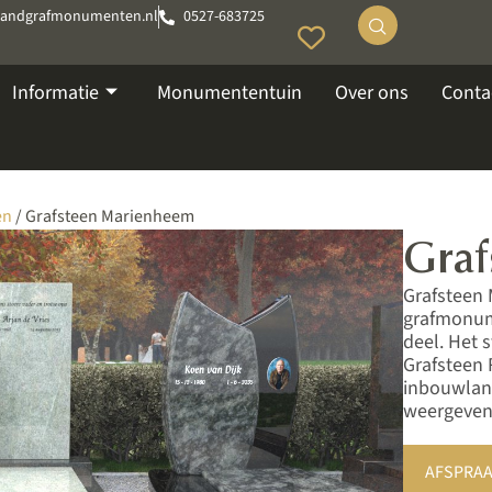
tandgrafmonumenten.nl
0527-683725
Informatie
Monumententuin
Over ons
Conta
en
/ Grafsteen Marienheem
Gra
Grafsteen 
grafmonume
deel. Het 
Grafsteen 
inbouwlan
weergeven 
AFSPRAA