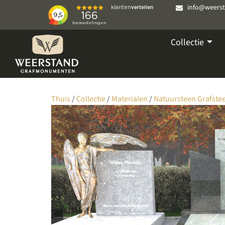
info@weers
Collectie
Thuis
/
Collectie
/
Materialen
/
Natuursteen Grafste