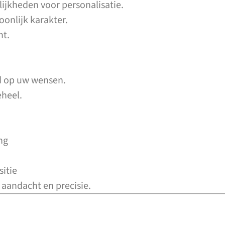
jkheden voor personalisatie.
onlijk karakter.
ht.
d op uw wensen.
eheel.
ng
itie
 aandacht en precisie.