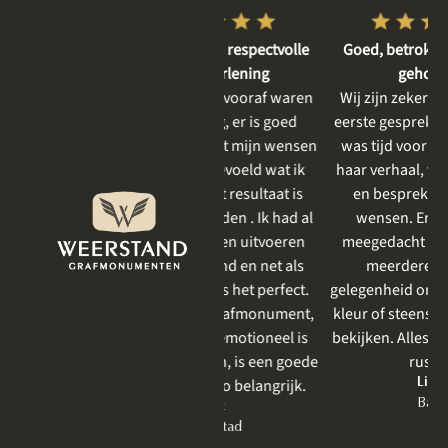
Vriendelijke en respectvolle
Goed, betrokken en rustig
dienstverlening
geholpen
De gesprekken vooraf waren
Wij zijn zeker tevreden. Het
heel plezierig, er is goed
eerste gesprek was rustig, er
meegedacht met mijn wensen
was tijd voor mijn moeder,
en goed aangevoeld wat ik
haar verhaal, voor het delen
mooi vind. Het resultaat is
en bespreken van onze
prachtig geworden . Ik had al
wensen. Er werd goed
eerder iets laten uitvoeren
meegedacht en we kregen
door Weerstand en net als
meerdere keren de
vorige keer was het perfect.
gelegenheid om nog even een
Zeker bij een grafmonument,
kleur of steensoort te komen
wat toch heel emotioneel is
bekijken. Alles zeer prettig en
om te bespreken, is een goede
rustig.
behandeling zo belangrijk.
Lian
Bant
Jet
Lelystad