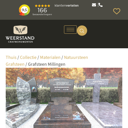
Thuis
/
Collectie
/
Materialen
/
Natuursteen
Grafsteen
/ Grafsteen Millingen