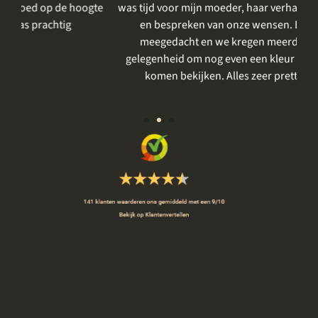
gte
was tijd voor mijn moeder, haar verhaal, voor het delen
me
en bespreken van onze wensen. Er werd goed
m
meegedacht en we kregen meerdere keren de
gelegenheid om nog even een kleur of steensoort te
vo
komen bekijken. Alles zeer prettig en rustig.