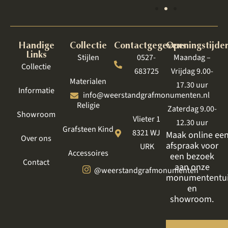
Handige
Collectie
Contactgegevens
Openingstijde
Links
Stijlen
0527-
Maandag –
Collectie
683725
Vrijdag 9.00-
Materialen
17.30 uur
Informatie
info@weerstandgrafmonumenten.nl
Religie
Zaterdag 9.00-
Showroom
Vlieter 1
12.30 uur
Grafsteen Kind
8321 WJ
Maak online ee
Over ons
afspraak voor
URK
Accessoires
een bezoek
Contact
aan onze
@weerstandgrafmonumenten
monumententu
en
showroom.