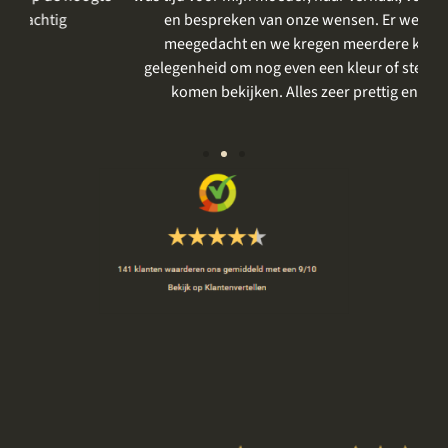
en bespreken van onze wensen. Er werd goed
m
meegedacht en we kregen meerdere keren de
gelegenheid om nog even een kleur of steensoort te
vo
komen bekijken. Alles zeer prettig en rustig.