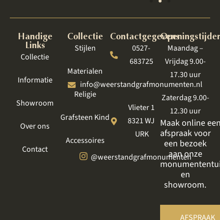
Handige
Collectie
Contactgegevens
Openingstijde
Links
Stijlen
0527-
Maandag –
Collectie
683725
Vrijdag 9.00-
Materialen
17.30 uur
Informatie
info@weerstandgrafmonumenten.nl
Religie
Zaterdag 9.00-
Showroom
Vlieter 1
12.30 uur
Grafsteen Kind
8321 WJ
Maak online ee
Over ons
afspraak voor
URK
Accessoires
een bezoek
Contact
aan onze
@weerstandgrafmonumenten
monumententu
en
showroom.
AFSPRAAK