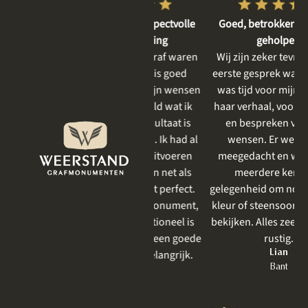
Vriendelijke en respectvolle
Goed, betrokken en rustig
dienstverlening
geholpen
De gesprekken vooraf waren
Wij zijn zeker tevreden. Het
heel plezierig, er is goed
eerste gesprek was rustig, er
meegedacht met mijn wensen
was tijd voor mijn moeder,
en goed aangevoeld wat ik
haar verhaal, voor het delen
mooi vind. Het resultaat is
en bespreken van onze
prachtig geworden . Ik had al
wensen. Er werd goed
eerder iets laten uitvoeren
meegedacht en we kregen
door Weerstand en net als
meerdere keren de
vorige keer was het perfect.
gelegenheid om nog even een
Zeker bij een grafmonument,
kleur of steensoort te komen
wat toch heel emotioneel is
bekijken. Alles zeer prettig en
om te bespreken, is een goede
rustig.
behandeling zo belangrijk.
Lian
Bant
Jet
Lelystad