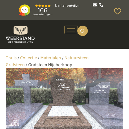
Thuis
/
Collectie
/
Materialen
/
Natuursteen
Grafsteen
/ Grafsteen Nijeberkoop