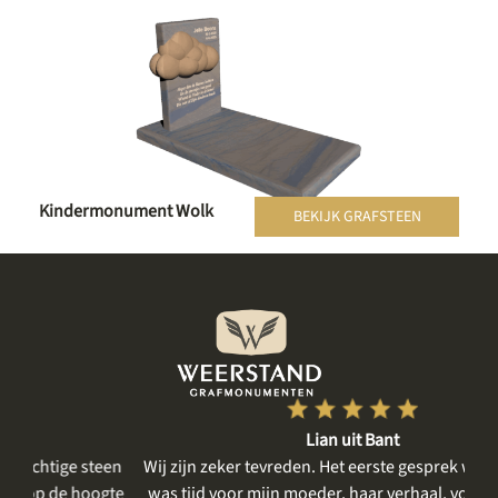
Kindermonument Wolk
BEKIJK GRAFSTEEN
Lian uit Bant
een
Wij zijn zeker tevreden. Het eerste gesprek was rustig, er
gte
was tijd voor mijn moeder, haar verhaal, voor het delen
me