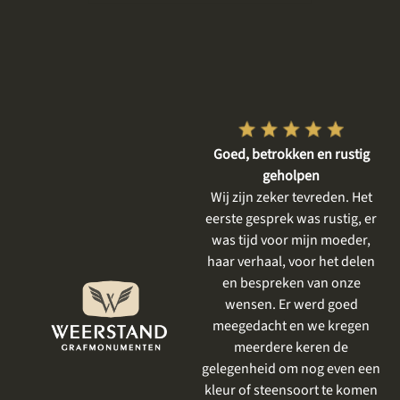
olle
Goed, betrokken en rustig
Super tevreden
geholpen
Wij zijn heel fijn geholpen e
aren
Wij zijn zeker tevreden. Het
hebben een prachtige stee
ed
eerste gesprek was rustig, er
voor onze moeder
nsen
was tijd voor mijn moeder,
uitgekozen. We zijn goed o
 ik
haar verhaal, voor het delen
de hoogte gehouden en he
 is
en bespreken van onze
eindresultaat was prachtig.
d al
wensen. Er werd goed
Alinda
Apeldoorn
ren
meegedacht en we kregen
als
meerdere keren de
ect.
gelegenheid om nog even een
ent,
kleur of steensoort te komen