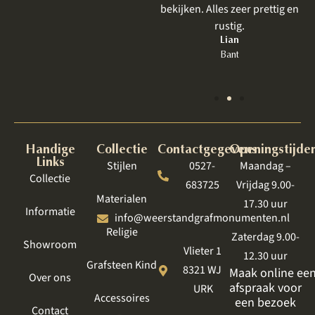
 is
bekijken. Alles zeer prettig en
goede
rustig.
jk.
Lian
Bant
Handige
Collectie
Contactgegevens
Openingstijde
Links
Stijlen
0527-
Maandag –
Collectie
683725
Vrijdag 9.00-
Materialen
17.30 uur
Informatie
info@weerstandgrafmonumenten.nl
Religie
Zaterdag 9.00-
Showroom
Vlieter 1
12.30 uur
Grafsteen Kind
8321 WJ
Maak online ee
Over ons
afspraak voor
URK
Accessoires
een bezoek
Contact