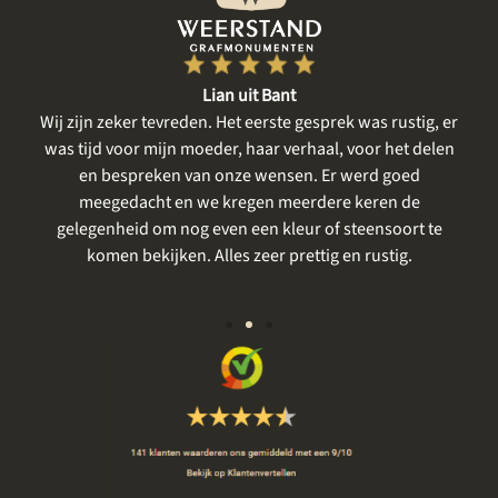
Jet uit Lelystad
ig, er
De gesprekken vooraf waren heel plezierig, er is goed
 delen
meegedacht met mijn wensen en goed aangevoeld wat ik
d
mooi vind. Het resultaat is prachtig geworden . Ik had al
e
eerder iets laten uitvoeren door Weerstand en net als
t te
vorige keer was het perfect. Zeker bij een grafmonument,
wat toch heel emotioneel is om te bespreken, is een
goede behandeling zo belangrijk