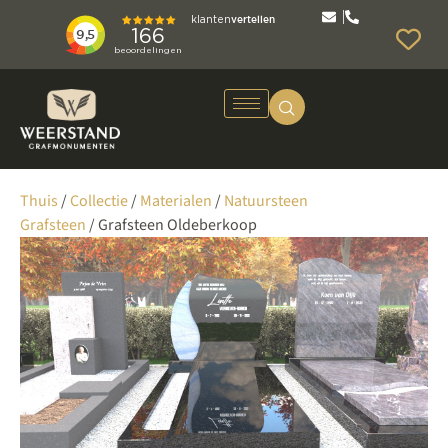
Thuis
/
Collectie
/
Materialen
/
Natuursteen
Grafsteen
/ Grafsteen Oldeberkoop