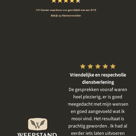
Vriendelijke en respectvolle
Goed, betrokken en rustig
dienstverlening
geholpen
De gesprekken vooraf waren
Wij zijn zeker tevreden. Het
heel plezierig, er is goed
eerste gesprek was rustig, er
meegedacht met mijn wensen
was tijd voor mijn moeder,
en goed aangevoeld wat ik
haar verhaal, voor het delen
mooi vind. Het resultaat is
en bespreken van onze
prachtig geworden . Ik had al
wensen. Er werd goed
eerder iets laten uitvoeren
meegedacht en we kregen