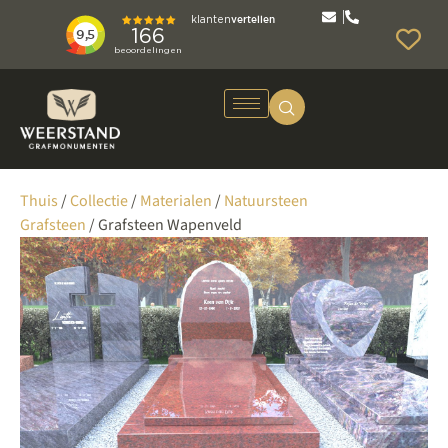
Thuis
/
Collectie
/
Materialen
/
Natuursteen
Grafsteen
/ Grafsteen Wapenveld