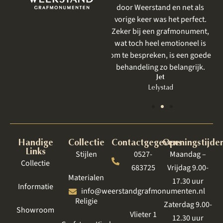
door Weerstand en net als
meerdere keren de
vorige keer was het perfect.
gelegenheid om nog even een
Zeker bij een grafmonument,
kleur of steensoort te komen
wat toch heel emotioneel is
bekijken. Alles zeer prettig en
om te bespreken, is een goede
rustig.
behandeling zo belangrijk.
Lian
Bant
Jet
Lelystad
Handige
Collectie
Contactgegevens
Openingstijde
Links
Stijlen
0527-
Maandag –
Collectie
683725
Vrijdag 9.00-
Materialen
17.30 uur
Informatie
info@weerstandgrafmonumenten.nl
Religie
Zaterdag 9.00-
Showroom
Vlieter 1
12.30 uur