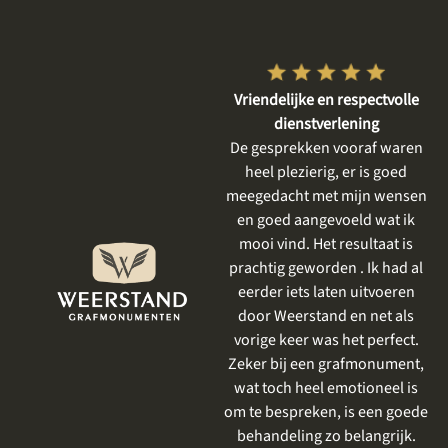
Vriendelijke en respectvolle
Goed, betrokken en rustig
en
dienstverlening
geholpen
n
De gesprekken vooraf waren
Wij zijn zeker tevreden. Het
heel plezierig, er is goed
eerste gesprek was rustig, er
p
meegedacht met mijn wensen
was tijd voor mijn moeder,
t
en goed aangevoeld wat ik
haar verhaal, voor het delen
.
mooi vind. Het resultaat is
en bespreken van onze
prachtig geworden . Ik had al
wensen. Er werd goed
eerder iets laten uitvoeren
meegedacht en we kregen
door Weerstand en net als
meerdere keren de
vorige keer was het perfect.
gelegenheid om nog even een
Zeker bij een grafmonument,
kleur of steensoort te komen
wat toch heel emotioneel is
bekijken. Alles zeer prettig en
om te bespreken, is een goede
rustig.
behandeling zo belangrijk.
Lian