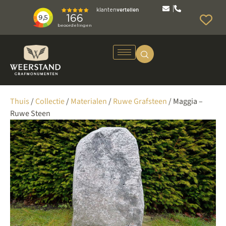
Thuis
/
Collectie
/
Materialen
/
Ruwe Grafsteen
/ Maggia –
Ruwe Steen