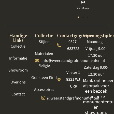
Bant
Jet
Lelystad
Handige
Collectie
Contactgegevens
Openingstijde
Links
Stijlen
0527-
Maandag –
Collectie
683725
Vrijdag 9.00-
Materialen
17.30 uur
Informatie
info@weerstandgrafmonumenten.nl
Religie
Zaterdag 9.00-
Showroom
Vlieter 1
12.30 uur
Grafsteen Kind
8321 WJ
Maak online ee
Over ons
afspraak voor
URK
Accessoires
een bezoek
Contact
aan onze
@weerstandgrafmonumenten
monumententu
en
showroom.