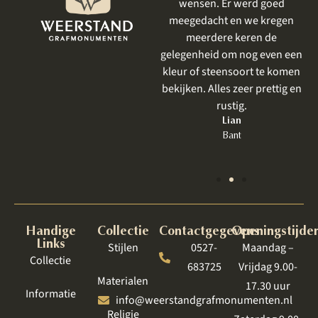
prachtig geworden . Ik had al
wensen. Er werd goed
eerder iets laten uitvoeren
meegedacht en we kregen
door Weerstand en net als
meerdere keren de
vorige keer was het perfect.
gelegenheid om nog even een
Zeker bij een grafmonument,
kleur of steensoort te komen
wat toch heel emotioneel is
bekijken. Alles zeer prettig en
om te bespreken, is een goede
rustig.
behandeling zo belangrijk.
Lian
Bant
Jet
Lelystad
Handige
Collectie
Contactgegevens
Openingstijde
Links
Stijlen
0527-
Maandag –
Collectie
683725
Vrijdag 9.00-
Materialen
17.30 uur
Informatie
info@weerstandgrafmonumenten.nl
Religie