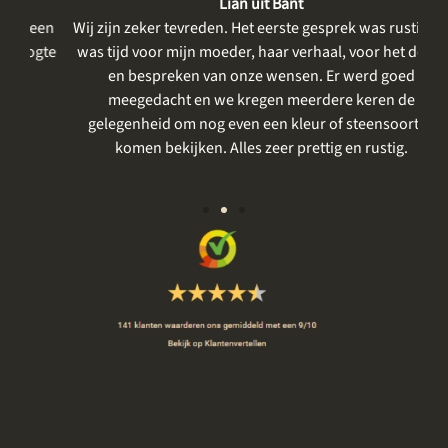
Lian uit Bant
een
Wij zijn zeker tevreden. Het eerste gesprek was rustig, er
gte
was tijd voor mijn moeder, haar verhaal, voor het delen
me
en bespreken van onze wensen. Er werd goed
m
meegedacht en we kregen meerdere keren de
gelegenheid om nog even een kleur of steensoort te
vo
komen bekijken. Alles zeer prettig en rustig.