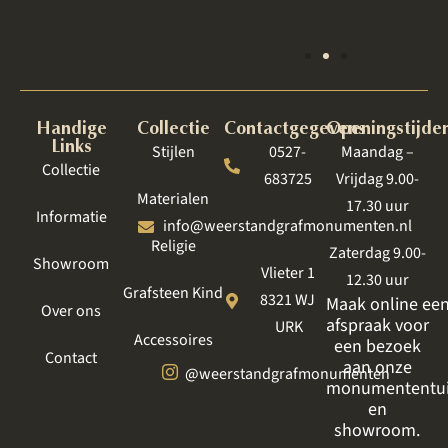
Lelystad
Handige
Collectie
Contactgegevens
Openingstijde
Links
Stijlen
0527-
Maandag –
Collectie
683725
Vrijdag 9.00-
Materialen
17.30 uur
Informatie
info@weerstandgrafmonumenten.nl
Religie
Zaterdag 9.00-
Showroom
Vlieter 1
12.30 uur
Grafsteen Kind
8321 WJ
Maak online ee
Over ons
afspraak voor
URK
Accessoires
een bezoek
Contact
aan onze
@weerstandgrafmonumenten
monumententu
en
showroom.