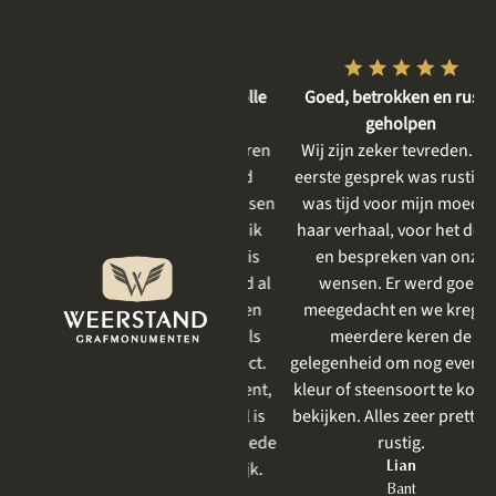
Vriendelijke en respectvolle
Goed, betrokken en rustig
dienstverlening
geholpen
De gesprekken vooraf waren
Wij zijn zeker tevreden. Het
heel plezierig, er is goed
eerste gesprek was rustig, er
meegedacht met mijn wensen
was tijd voor mijn moeder,
en goed aangevoeld wat ik
haar verhaal, voor het delen
mooi vind. Het resultaat is
en bespreken van onze
prachtig geworden . Ik had al
wensen. Er werd goed
eerder iets laten uitvoeren
meegedacht en we kregen
door Weerstand en net als
meerdere keren de
vorige keer was het perfect.
gelegenheid om nog even een
Zeker bij een grafmonument,
kleur of steensoort te komen
wat toch heel emotioneel is
bekijken. Alles zeer prettig en
om te bespreken, is een goede
rustig.
behandeling zo belangrijk.
Lian
Bant
Jet