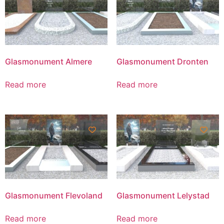
Glasmonument Almere
Glasmonument Dronten
Read more
Read more
Glasmonument Flevoland
Glasmonument Lelystad
Read more
Read more