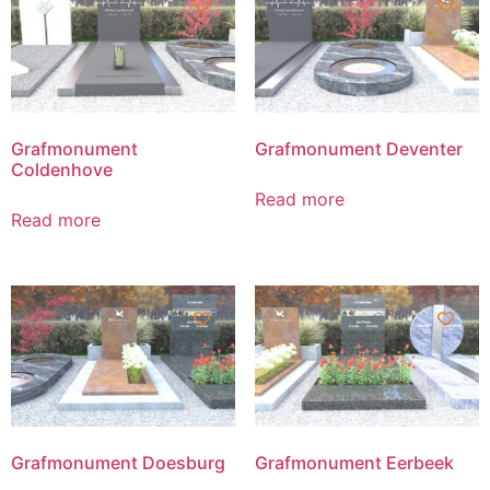
Grafmonument
Grafmonument Deventer
Coldenhove
Read more
Read more
Grafmonument Doesburg
Grafmonument Eerbeek