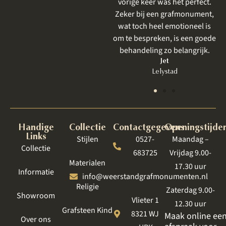
vorige keer was het perfect.
gelegenheid om nog even e
Zeker bij een grafmonument,
kleur of steensoort te kome
wat toch heel emotioneel is
bekijken. Alles zeer prettig e
om te bespreken, is een goede
rustig.
behandeling zo belangrijk.
Lian
Bant
Jet
Lelystad
Handige
Collectie
Contactgegevens
Openingstijde
Links
Stijlen
0527-
Maandag –
Collectie
683725
Vrijdag 9.00-
Materialen
17.30 uur
Informatie
info@weerstandgrafmonumenten.nl
Religie
Zaterdag 9.00-
Showroom
Vlieter 1
12.30 uur
Grafsteen Kind
8321 WJ
Maak online ee
Over ons