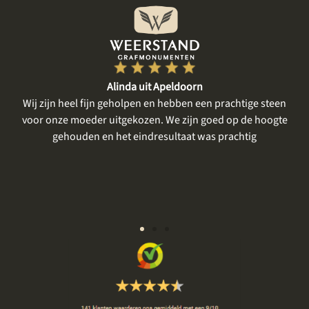
Lian uit Bant
ige steen
Wij zijn zeker tevreden. Het eerste gesprek was rustig, e
e hoogte
was tijd voor mijn moeder, haar verhaal, voor het delen
ig
en bespreken van onze wensen. Er werd goed
meegedacht en we kregen meerdere keren de
gelegenheid om nog even een kleur of steensoort te
komen bekijken. Alles zeer prettig en rustig.