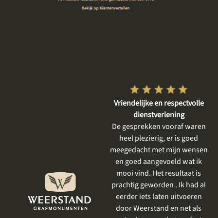
Vriendelijke en respectvolle
Goed, betrokken en rustig
n en
dienstverlening
geholpen
een
De gesprekken vooraf waren
Wij zijn zeker tevreden. Het
heel plezierig, er is goed
eerste gesprek was rustig, e
d op
meegedacht met mijn wensen
was tijd voor mijn moeder,
het
en goed aangevoeld wat ik
haar verhaal, voor het dele
ig.
mooi vind. Het resultaat is
en bespreken van onze
prachtig geworden . Ik had al
wensen. Er werd goed
eerder iets laten uitvoeren
meegedacht en we kregen
door Weerstand en net als
meerdere keren de