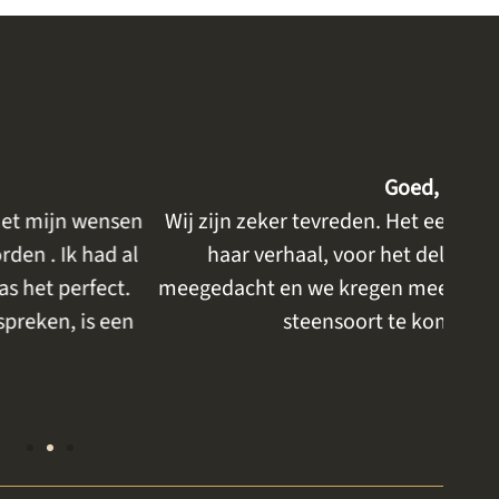
kken en rustig geholpen
gesprek was rustig, er was tijd voor mijn moeder,
n bespreken van onze wensen. Er werd goed
uitg
eren de gelegenheid om nog even een kleur of
ijken. Alles zeer prettig en rustig.
Lian
Bant