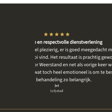
Goed, betro
met mijn wensen
Wij zijn zeker tevreden. Het eerste 
den . Ik had al
haar verhaal, voor het delen e
s het perfect.
meegedacht en we kregen meerdere k
preken, is een
steensoort te komen bek