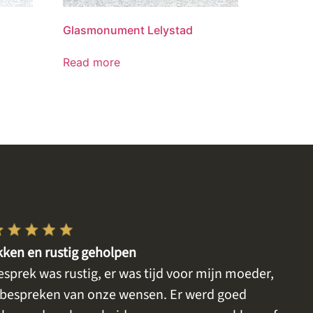
Glasmonument Lelystad
Read more
kken en rustig geholpen
gesprek was rustig, er was tijd voor mijn moeder,
n bespreken van onze wensen. Er werd goed
uitg