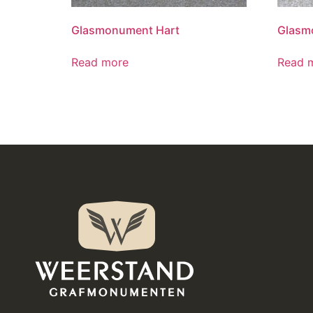
Glasmonument Hart
Glasm
Read more
Read 
Vriendelijke en respectvolle dienstverlening
vooraf waren heel plezierig, er is goed meegedacht 
oeld wat ik mooi vind. Het resultaat is prachtig gewor