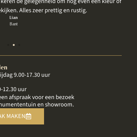
eren de gelegenheid om nog even een kleur of
ijken. Alles zeer prettig en rustig.
Lian
Bant
den
ijdag 9.00-17.30 uur
0-12.30 uur
een afspraak voor een bezoek
numententuin en showroom.
AK MAKEN