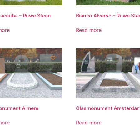
Macauba – Ruwe Steen
Bianco Alverso – Ruwe Ste
more
Read more
onument Almere
Glasmonument Amsterda
more
Read more