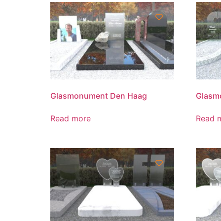
Glasmonument Den Haag
Glasm
Read more
Read 