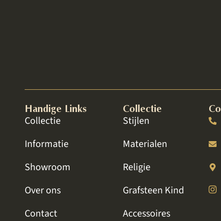
aten uitvoeren door Weerstand en net als vorige keer wa
 grafmonument, wat toch heel emotioneel is om te bes
goede behandeling zo belangrijk.
Jet
Lelystad
Handige Links
Collectie
Co
Collectie
Stijlen
Informatie
Materialen
Showroom
Religie
Over ons
Grafsteen Kind
Contact
Accessoires