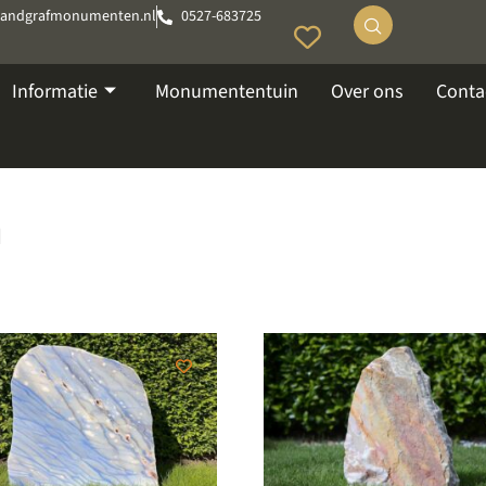
tandgrafmonumenten.nl
0527-683725
Informatie
Monumententuin
Over ons
Conta
n