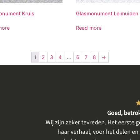
onument Kruis
Glasmonument Leimuiden
more
Read more
1
2
3
4
…
6
7
8
→
Goed, betro
met mijn wensen
Wij zijn zeker tevreden. Het eerste 
den . Ik had al
haar verhaal, voor het delen e