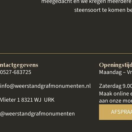
s het perfect.
meegedacht en we kregen meerdere k
preken, is een
steensoort te komen bek
ntactgegevens
Openingstij
0527-683725
Maandag – Vr
info@weerstandgrafmonumenten.nl
Zaterdag 9.0
Maak online 
Vlieter 1 8321 WJ URK
aan onze mo
AFSPRA
@weerstandgrafmonumenten