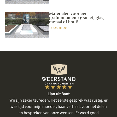
Materialen voor een
grafmonument: graniet, glas,
metaal of hout?
Lees meer
Lian uit Bant
een
Wij zijn zeker tevreden. Het eerste gesprek was rustig, er
gte
was tijd voor mijn moeder, haar verhaal, voor het delen
me
en bespreken van onze wensen. Er werd goed
m