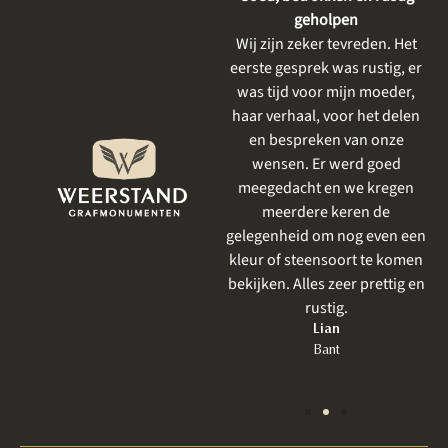
dienstverlening
geholpen
De gesprekken vooraf waren
Wij zijn zeker tevreden. Het
heel plezierig, er is goed
eerste gesprek was rustig, er
meegedacht met mijn wensen
was tijd voor mijn moeder,
en goed aangevoeld wat ik
haar verhaal, voor het delen
mooi vind. Het resultaat is
en bespreken van onze
prachtig geworden . Ik had al
wensen. Er werd goed
eerder iets laten uitvoeren
meegedacht en we kregen
door Weerstand en net als
meerdere keren de
vorige keer was het perfect.
gelegenheid om nog even een
Zeker bij een grafmonument,
kleur of steensoort te komen
wat toch heel emotioneel is
bekijken. Alles zeer prettig en
om te bespreken, is een goede
rustig.
behandeling zo belangrijk.
Lian
Bant
Jet
Lelystad