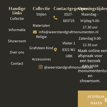
Handige
Collectie
Contactgegevens
Openingstijde
Links
Stijlen
0527-
Maandag –
Collectie
683725
Vrijdag 9.00-
Materialen
17.30 uur
Informatie
info@weerstandgrafmonumenten.nl
Religie
Zaterdag 9.00-
Showroom
Vlieter 1
12.30 uur
Grafsteen Kind
8321 WJ
Maak online ee
Over ons
afspraak voor
URK
Accessoires
een bezoek
Contact
aan onze
@weerstandgrafmonumenten
monumententu
en
showroom.
AFSPRAAK
MAKEN